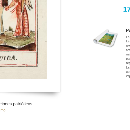
1
P
La
La
ni
ar
nat
pa
re
La
ust
imp
iones patrióticas
imo