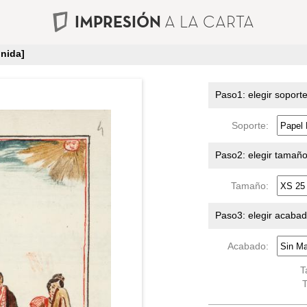
IMPRESIÓN
A LA CARTA
nida]
Paso1: elegir soport
Soporte:
Paso2: elegir tamañ
Tamaño:
Paso3: elegir acaba
Acabado:
T
T