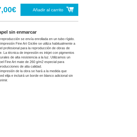
7,00€
Añadir al carrito
apel sin enmarcar
 reproducción se envía enrollada en un tubo rígido.
 impresión Fine Art Giclée se utiliza habitualmente a
vel profesional para la reproducción de obras de
te. La técnica de impresión es inkjet con pigmentos
urales de alta resistencia a la luz. Utilizamos un
pel Fine Art mate de 260 g/m2 especial para
producciones de alta calidad.
 impresión de la obra se hará a la medida que
ed elija e incluirá un borde en blanco adicional sin
rimir.