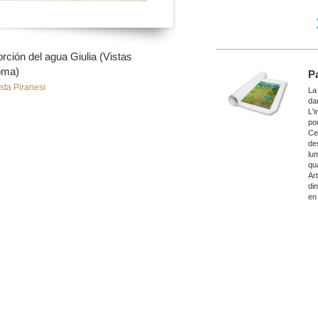
rción del agua Giulia (Vistas
oma)
P
sta Piranesi
La
da
L'
po
Ce
de
lu
qu
Ar
di
en