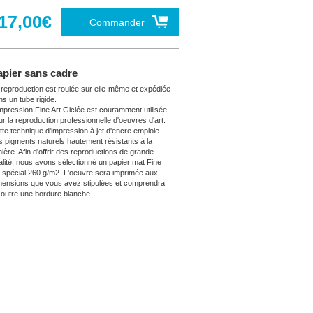
17,00€
Commander
apier sans cadre
 reproduction est roulée sur elle-même et expédiée
ns un tube rigide.
impression Fine Art Giclée est couramment utilisée
ur la reproduction professionnelle d'oeuvres d'art.
tte technique d'impression à jet d'encre emploie
s pigments naturels hautement résistants à la
mière. Afin d'offrir des reproductions de grande
alité, nous avons sélectionné un papier mat Fine
t spécial 260 g/m2. L'oeuvre sera imprimée aux
mensions que vous avez stipulées et comprendra
 outre une bordure blanche.