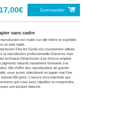
17,00€
Commander
apier sans cadre
 reproduction est roulée sur elle-même et expédiée
ns un tube rigide.
impression Fine Art Giclée est couramment utilisée
ur la reproduction professionnelle d'oeuvres d'art.
tte technique d'impression à jet d'encre emploie
s pigments naturels hautement résistants à la
mière. Afin d'offrir des reproductions de grande
alité, nous avons sélectionné un papier mat Fine
t spécial 260 g/m2. L'oeuvre sera imprimée aux
mensions que vous avez stipulées et comprendra
 outre une bordure blanche.