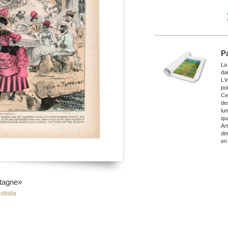
P
La
da
L'
po
Ce
de
lu
qu
Ar
di
en
tagne»
Robida