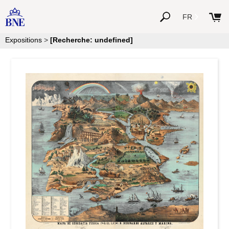
FR
Expositions
>
[Recherche: undefined]