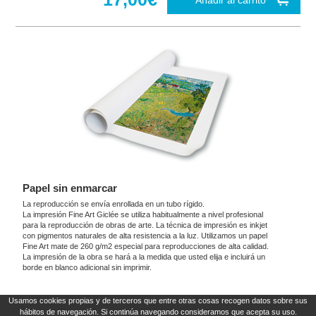
Añadir al carrito
Papel sin enmarcar
La reproducción se envía enrollada en un tubo rígido.
La impresión Fine Art Giclée se utiliza habitualmente a nivel profesional
para la reproducción de obras de arte. La técnica de impresión es inkjet
con pigmentos naturales de alta resistencia a la luz. Utilizamos un papel
Fine Art mate de 260 g/m2 especial para reproducciones de alta calidad.
La impresión de la obra se hará a la medida que usted elija e incluirá un
borde en blanco adicional sin imprimir.
Usamos cookies propias y de terceros que entre otras cosas recogen datos sobre sus
Estos productos son exclusivos y originales, reproducen con fidelidad las obras más
hábitos de navegación. Si continúa navegando consideramos que acepta su uso.