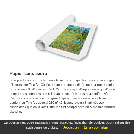
Papier sans cadre
La reproduction est roulée sur elle-même et expédiée dans un tube rigide.
L'impression Fine Art Giclée est couramment utilisée pour la reproduction
professionnelle d'oeuvres d'art. Cette technique d'impression à jet d'encre
emploie des pigments naturels hautement résistants à la lumière. Afin
d'offrir des reproductions de grande qualité, nous avons sélectionné un
papier mat Fine Art spécial 260 g/m2. L'oeuvre sera imprimée aux
dimensions que vous avez stipulées et comprendra en outre une bordure
blanche.
En poursuivant votre navigation, vous acceptez l'utilisation de cookies pour réaliser des
Ces produits sont exclusifs et originaux qui reproduisent avec fidélité maximale à
Accepter
En savoir plus
statistiques de visites.
l'original. Ils sont les seuls produits et publications officiels.
Conditions du Service
,
Mentions légales
&
Cookies
. Tous droits réservés