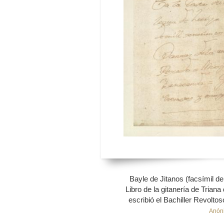
Bayle de Jitanos (facsímil del
Libro de la gitanería de Trian
escribió el Bachiller Revolto
Anón