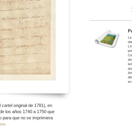
P
La
da
L'
po
Ce
de
lu
qu
Ar
di
en
 cartel original de 1781), en
a de los años 1740 a 1750 que
so para que no se imprimiera
imo