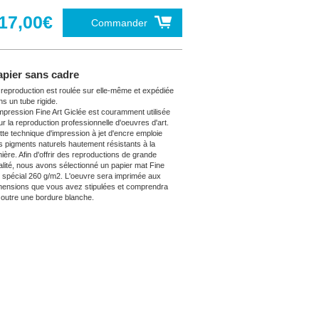
17,00€
Commander
apier sans cadre
 reproduction est roulée sur elle-même et expédiée
ns un tube rigide.
impression Fine Art Giclée est couramment utilisée
ur la reproduction professionnelle d'oeuvres d'art.
tte technique d'impression à jet d'encre emploie
s pigments naturels hautement résistants à la
mière. Afin d'offrir des reproductions de grande
alité, nous avons sélectionné un papier mat Fine
t spécial 260 g/m2. L'oeuvre sera imprimée aux
mensions que vous avez stipulées et comprendra
 outre une bordure blanche.