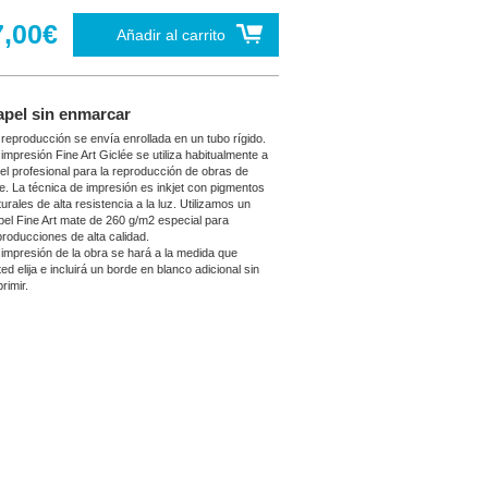
7,00€
Añadir al carrito
apel sin enmarcar
 reproducción se envía enrollada en un tubo rígido.
 impresión Fine Art Giclée se utiliza habitualmente a
vel profesional para la reproducción de obras de
te. La técnica de impresión es inkjet con pigmentos
urales de alta resistencia a la luz. Utilizamos un
pel Fine Art mate de 260 g/m2 especial para
producciones de alta calidad.
 impresión de la obra se hará a la medida que
ed elija e incluirá un borde en blanco adicional sin
rimir.