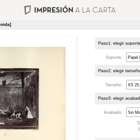
IMPRESIÓN
A LA CARTA
nida]
Paso1: elegir soport
Soporte:
Paso2: elegir tamañ
Tamaño:
Paso3: elegir acaba
Acabado:
T
T