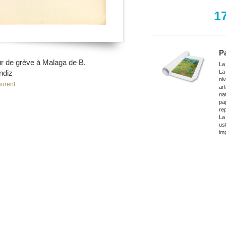
1
P
ur de grève à Malaga de B.
La
ndiz
La
ni
urent
ar
nat
pa
re
La
ust
imp