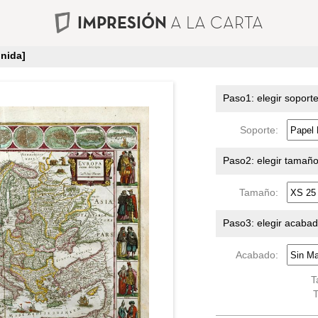
IMPRESIÓN
A LA CARTA
nida]
Paso1: elegir soport
Soporte:
Paso2: elegir tamañ
Tamaño:
Paso3: elegir acaba
Acabado:
T
T