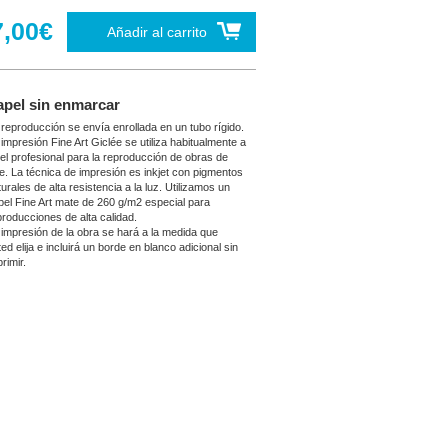
7,00€
Añadir al carrito
apel sin enmarcar
 reproducción se envía enrollada en un tubo rígido.
 impresión Fine Art Giclée se utiliza habitualmente a
vel profesional para la reproducción de obras de
te. La técnica de impresión es inkjet con pigmentos
urales de alta resistencia a la luz. Utilizamos un
pel Fine Art mate de 260 g/m2 especial para
producciones de alta calidad.
 impresión de la obra se hará a la medida que
ed elija e incluirá un borde en blanco adicional sin
rimir.