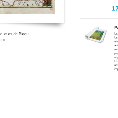
1
P
l atlas de Blaeu
La
La
imo
ni
ar
nat
pa
re
La
ust
imp