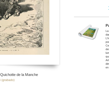
P
La
da
L'
po
Ce
de
lu
qu
Ar
di
en
 Quichotte de la Manche
 (grabado)