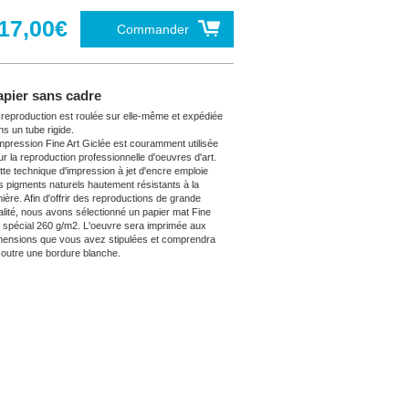
17,00€
Commander
apier sans cadre
 reproduction est roulée sur elle-même et expédiée
ns un tube rigide.
impression Fine Art Giclée est couramment utilisée
ur la reproduction professionnelle d'oeuvres d'art.
tte technique d'impression à jet d'encre emploie
s pigments naturels hautement résistants à la
mière. Afin d'offrir des reproductions de grande
alité, nous avons sélectionné un papier mat Fine
t spécial 260 g/m2. L'oeuvre sera imprimée aux
mensions que vous avez stipulées et comprendra
 outre une bordure blanche.